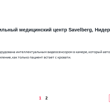
льный медицинский центр Savelberg, Ниде
орудована интеллектуальным видеосенсором в камере, который авт
ление, как только пациент встает с кровати.
1
2