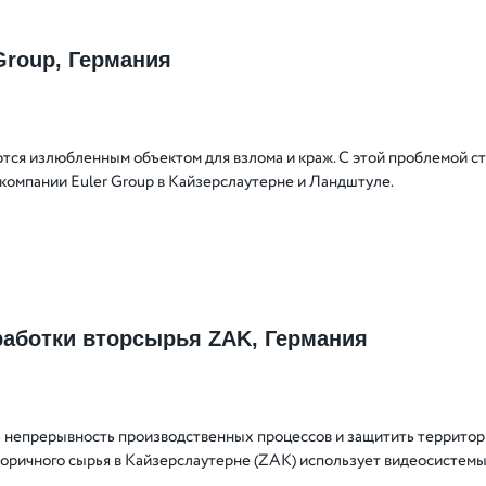
Group, Германия
тся излюбленным объектом для взлома и краж. С этой проблемой с
омпании Euler Group в Кайзерслаутерне и Ландштуле.
работки вторсырья ZAK, Германия
 непрерывность производственных процессов и защитить территор
торичного сырья в Кайзерслаутерне (ZAK) использует видеосисте