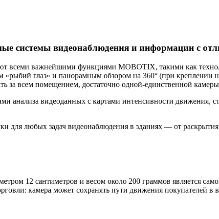
е системы видеонаблюдения и информации с отл
ают всеми важнейшими функциями MOBOTIX, такими как технол
м «рыбий глаз» и панорамным обзором на 360° (при креплении н
ать за всем помещением, достаточно одной-единственной камеры
 анализа видеоданных с картами интенсивности движения, ст
и для любых задач видеонаблюдения в зданиях — от раскрытия 
аметром 12 сантиметров и весом около 200 граммов является са
орговли: камера может сохранять пути движения покупателей в 