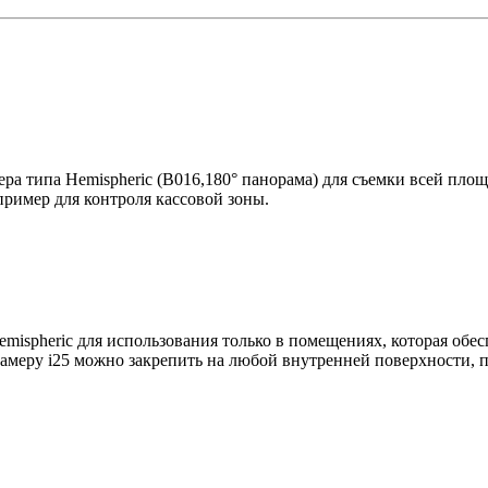
а типа Hemispheric (B016,180° панорама) для съемки всей пло
пример для контроля кассовой зоны.
ispheric для использования только в помещениях, которая обес
амеру i25 можно закрепить на любой внутренней поверхности, п