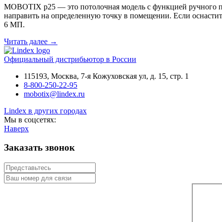
MOBOTIX p25 — это потолочная модель с функцией ручного п
направить на определенную точку в помещении. Если оснастит
6 МП.
Читать далее
→
Официальный дистрибьютор в России
115193, Москва, 7-я Кожуховская ул, д. 15, стр. 1
8-800-250-22-95
mobotix@lindex.ru
Lindex в других городах
Мы в соцсетях:
Наверх
Заказать звонок